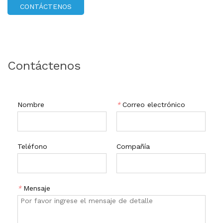
Su diseño liviano y a prueba de fugas lo hace ideal tanto
CONTÁCTENOS
para uso en casa como profesional. ¡Obtenga su frasco de
polvo acrílico hoy y haga que sus uñas brille!
Contáctenos
Nombre
*
Correo electrónico
Teléfono
Compañía
*
Mensaje